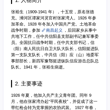
1. 人物简介
张裕生（1909-1941 年），十五世，原名张德
充。浉河区谭家河灵官村张家湾人。1926 年参
加革命。1928 年冬加入中国共产党。土地革命
战争时期，参加
南昌起义
，后回家乡从事中
共地下工作，任中共信阳县支部副书记兼军事委
员。全国抗日战争时期，任中共支部书记，信
（阳）南人民抗日自卫大队大队长，信阳挺进队
第一支队支队长，中共信（阳）应（山）地委军
事部部长，新四军豫鄂挺进纵队信应游击总队总
队长。1941 年，张裕生病逝。
2. 主要事迹
1926 年夏，他加入共产主义青年团。同年 9
月，他在张家湾办起“平民夜校”，并促成了这一
带红枪会转为党掌握的农协武装。 1927 年春，