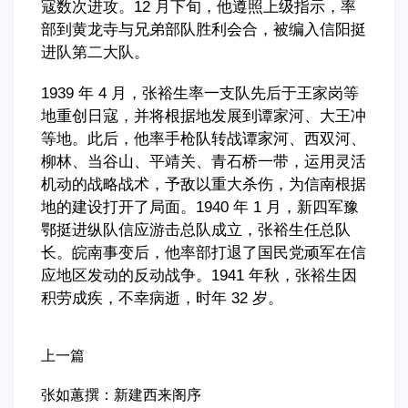
寇数次进攻。12 月下旬，他遵照上级指示，率
部到黄龙寺与兄弟部队胜利会合，被编入信阳挺
进队第二大队。
1939 年 4 月，张裕生率一支队先后于王家岗等
地重创日寇，并将根据地发展到谭家河、大王冲
等地。此后，他率手枪队转战谭家河、西双河、
柳林、当谷山、平靖关、青石桥一带，运用灵活
机动的战略战术，予敌以重大杀伤，为信南根据
地的建设打开了局面。1940 年 1 月，新四军豫
鄂挺进纵队信应游击总队成立，张裕生任总队
长。皖南事变后，他率部打退了国民党顽军在信
应地区发动的反动战争。1941 年秋，张裕生因
积劳成疾，不幸病逝，时年 32 岁。
上一篇
张如蕙撰：新建西来阁序